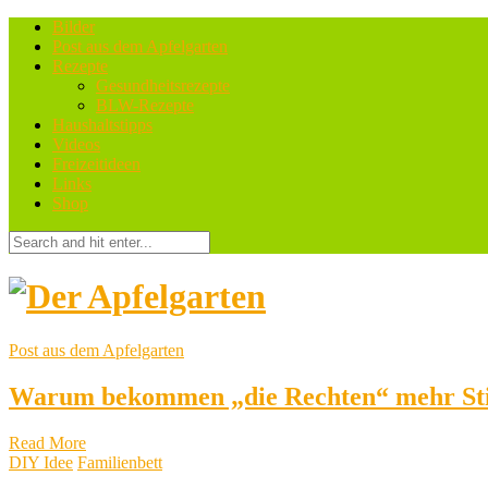
Bilder
Post aus dem Apfelgarten
Rezepte
Gesundheitsrezepte
BLW-Rezepte
Haushaltstipps
Videos
Freizeitideen
Links
Shop
Post aus dem Apfelgarten
Warum bekommen „die Rechten“ mehr Sti
Read More
DIY Idee
Familienbett