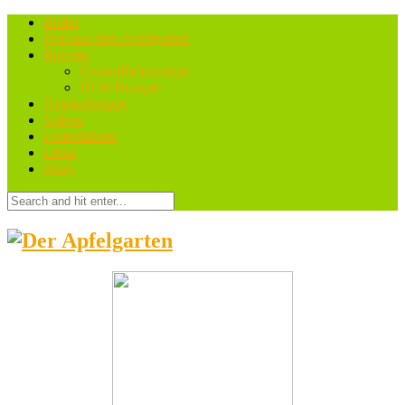
Bilder
Post aus dem Apfelgarten
Rezepte
Gesundheitsrezepte
BLW-Rezepte
Haushaltstipps
Videos
Freizeitideen
Links
Shop