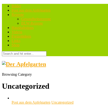
Bilder
Post aus dem Apfelgarten
Rezepte
Gesundheitsrezepte
BLW-Rezepte
Haushaltstipps
Videos
Freizeitideen
Links
Shop
Browsing Category
Uncategorized
Post aus dem Apfelgarten
Uncategorized