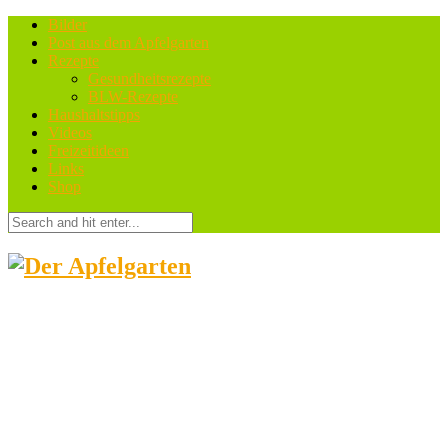
Bilder
Post aus dem Apfelgarten
Rezepte
Gesundheitsrezepte
BLW-Rezepte
Haushaltstipps
Videos
Freizeitideen
Links
Shop