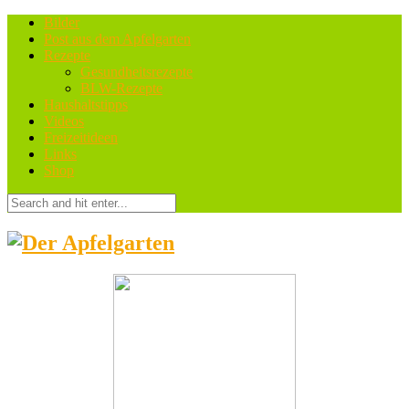
Bilder
Post aus dem Apfelgarten
Rezepte
Gesundheitsrezepte
BLW-Rezepte
Haushaltstipps
Videos
Freizeitideen
Links
Shop