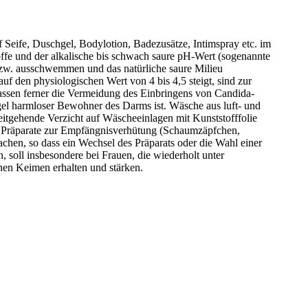
 Seife, Duschgel, Bodylotion, Badezusätze, Intimspray etc. im
ffe und der alkalische bis schwach saure pH-Wert (sogenannte
bzw. ausschwemmen und das natürliche saure Milieu
f den physiologischen Wert von 4 bis 4,5 steigt, sind zur
fassen ferner die Vermeidung des Einbringens von Candida-
gel harmloser Bewohner des Darms ist. Wäsche aus luft- und
itgehende Verzicht auf Wäscheeinlagen mit Kunststofffolie
e Präparate zur Empfängnisverhütung (Schaumzäpfchen,
chen, so dass ein Wechsel des Präparats oder die Wahl einer
soll insbesondere bei Frauen, die wiederholt unter
enen Keimen erhalten und stärken.