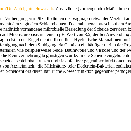
com/DerApfelgarten/low-carb/
Zusätzliche (vorbeugende) Maßnahmen:
er Vorbeugung vor Pilzinfektionen der Vagina, so etwa der Verzicht auf
kts mit den vaginalen Schleimhäuten. Die enthaltenen waschaktiven Sto
 natürlich vorhandene mikrobielle Besiedlung der Scheide zerstören 
ch auf Milchsäurebasis mit einem pH-Wert von 3,5, der bei Anwendung au
Vagina ist in der Regel nicht erforderlich. Hygienische Maßnahmen um
 Reinigung nach dem Stuhlgang, da Candida ein häufiger und in der Re
erialien wie beispielsweise Seide, Baumwolle und Viskose und der we
r die Keimvermehrung begünstigen würde. In die Scheide eingebracht
cheidenschleimhaut reizen und sie anfälliger gegenüber Infektionen ma
n Arzneimitteln, die Milchsäure- oder Döderlein-Bakterien enthalten, 
ischen Scheidenflora deren natürliche Abwehrfunktion gegenüber pathog