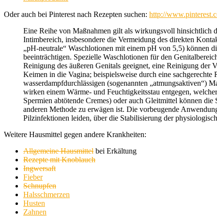
Oder auch bei Pinterest nach Rezepten suchen:
http://www.pinterest.
Eine Reihe von Maßnahmen gilt als wirkungsvoll hinsichtlich d
Intimbereich, insbesondere die Vermeidung des direkten Konta
„pH-neutrale“ Waschlotionen mit einem pH von 5,5) können die
beeinträchtigen. Spezielle Waschlotionen für den Genitalberei
Reinigung des äußeren Genitals geeignet, eine Reinigung der 
Keimen in die Vagina; beispielsweise durch eine sachgerechte
wasserdampfdurchlässigen (sogenannten „atmungsaktiven“) Mat
wirken einem Wärme- und Feuchtigkeitsstau entgegen, welche
Spermien abtötende Cremes) oder auch Gleitmittel können die S
anderen Methode zu erwägen ist. Die vorbeugende Anwendung vo
Pilzinfektionen leiden, über die Stabilisierung der physiolog
Weitere Hausmittel gegen andere Krankheiten:
Allgemeine Hausmittel
bei Erkältung
Rezepte mit Knoblauch
Ingwersaft
Fieber
Schnupfen
Halsschmerzen
Husten
Zahnen