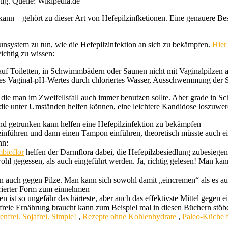
tig. Quelle: Wikipedia.de
n kann – gehört zu dieser Art von Hefepilzinfketionen. Eine genauere 
munsystem zu tun, wie die Hefepilzinfektion an sich zu bekämpfen.
Hier
chtig zu wissen:
f Toiletten, in Schwimmbädern oder Saunen nicht mit Vaginalpilzen 
des Vaginal-pH-Wertes durch chloriertes Wasser, Ausschwemmung der 
ie man im Zweifellsfall auch immer benutzen sollte. Aber grade in Schwa
, die unter Umständen helfen können, eine leichtere Kandidose loszuwe
und getrunken kann helfen eine Hefepilzinfektion zu bekämpfen
einführen und dann einen Tampon einführen, theoretisch müsste auch ei
nn:
bioflor
helfen der Darmflora dabei, die Hefepilzbesiedlung zubesiegen
owohl gegessen, als auch eingeführt werden. Ja, richtig gelesen! Man 
en auch gegen Pilze. Man kann sich sowohl damit „eincremen“ als es a
trierter Form zum einnehmen
ist so ungefähr das härteste, aber auch das effektivste Mittel gegen 
freie Ernährung braucht kann zum Beispiel mal in diesen Büchern stöb
frei. Sojafrei. Simple!
,
Rezepte ohne Kohlenhydrate
,
Paleo-Küche f