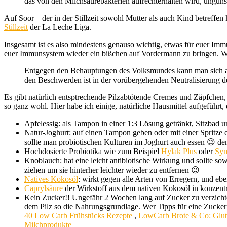
das von den Milchsäurebakterien aufrechterhalten wird, ungüns
Auf Soor – der in der Stillzeit sowohl Mutter als auch Kind betreffe
Stillzeit
der La Leche Liga.
Insgesamt ist es also mindestens genauso wichtig, etwas für euer Im
euer Immunsystem wieder ein bißchen auf Vordermann zu bringen. Wi
Entgegen den Behauptungen des Volksmundes kann man sich au
den Beschwerden ist in der vorübergehenden Neutralisierung 
Es gibt natürlich entsptrechende Pilzabtötende Cremes und Zäpfchen, d
so ganz wohl. Hier habe ich einige, natürliche Hausmittel aufgeführt
Apfelessig: als Tampon in einer 1:3 Lösung getränkt, Sitzbad 
Natur-Joghurt: auf einen Tampon geben oder mit einer Spritze 
sollte man probiotischen Kulturen im Joghurt auch essen 😉 de
Hochdosierte Probiotika wie zum Beispiel
Hylak Plus
oder
Sym
Knoblauch: hat eine leicht antibiotische Wirkung und sollte s
ziehen um sie hinterher leichter wieder zu entfernen 😉
Natives Kokosöl
: wirkt gegen alle Arten von Erregern, und eb
Caprylsäure
der Wirkstoff aus dem nativen Kokosöl in konzen
Kein Zucker!! Ungefähr 2 Wochen lang auf Zucker zu verzichten 
dem Pilz so die Nahrungsgrundlage. Wer Tipps für eine Zucker
40 Low Carb Frühstücks Rezepte
,
LowCarb Brote & Co: Gluten
Milchprodukte