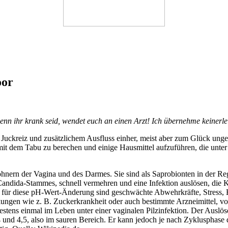
oor
wenn ihr krank seid, wendet euch an einen Arzt! Ich übernehme keinerle
 Juckreiz und zusätzlichem Ausfluss einher, meist aber zum Glück unge
it dem Tabu zu berechen und einige Hausmittel aufzuführen, die unte
ohnern der Vagina und des Darmes. Sie sind als Saprobionten in der Re
Candida-Stammes, schnell vermehren und eine Infektion auslösen, die 
für diese pH-Wert-Änderung sind geschwächte Abwehrkräfte, Stress,
ngen wie z. B. Zuckerkrankheit oder auch bestimmte Arzneimittel, vor a
destens einmal im Leben unter einer vaginalen Pilzinfektion. Der Auslös
4 und 4,5, also im sauren Bereich. Er kann jedoch je nach Zyklusphase 