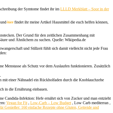
Beschreibung der Symtome findet ihr im
LLLD Merkblatt – Soor in der
und
hier
findet ihr meine Artikel Hausmittel die euch helfen können,
anstecken. Der Grund für den zeitlichen Zusammenhang mit
Säure und Ähnlichem zu suchen. Quelle: Wikipedia.de
ngerschaft und Stillzeit fühlt sich damit vielleicht nicht jede Frau
rden:
ne Menstasse als Schutz vor dem Auslaufen funktionieren. Zusätzlich
.
kann mit einer Nähnadel ein Rückholfaden durch die Knoblauchzehe
uch in die Ernährung einbauen.
eine Candida-Infektion: Hefe ernährt sich von Zucker und man entzieht
ern:
Vegan for Fit
,
Low-Carb – Low Budget
, Low Carb mediterran ,
ür Genießer: 160 einfache Rezepte ohne Gluten, Getreide und