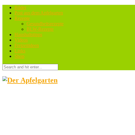
Bilder
Post aus dem Apfelgarten
Rezepte
Gesundheitsrezepte
BLW-Rezepte
Haushaltstipps
Videos
Freizeitideen
Links
Shop