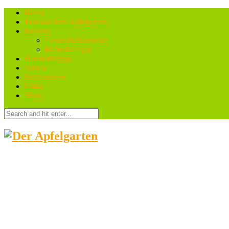
Bilder
Post aus dem Apfelgarten
Rezepte
Gesundheitsrezepte
BLW-Rezepte
Haushaltstipps
Videos
Freizeitideen
Links
Shop