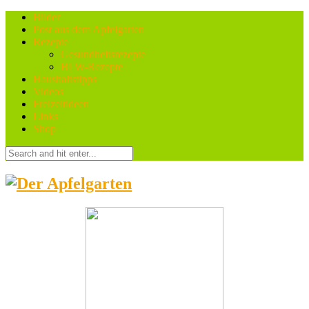
Bilder
Post aus dem Apfelgarten
Rezepte
Gesundheitsrezepte
BLW-Rezepte
Haushaltstipps
Videos
Freizeitideen
Links
Shop