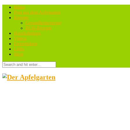
Bilder
Post aus dem Apfelgarten
Rezepte
Gesundheitsrezepte
BLW-Rezepte
Haushaltstipps
Videos
Freizeitideen
Links
Shop