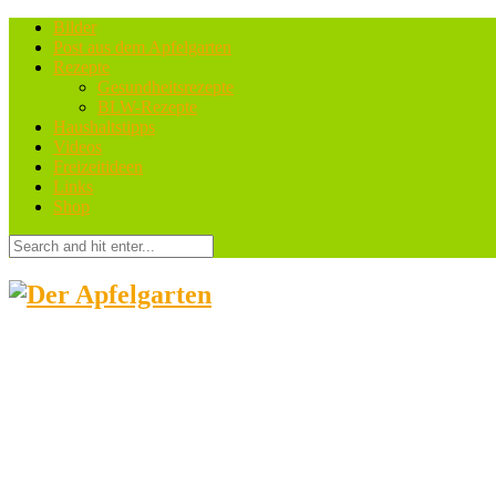
Bilder
Post aus dem Apfelgarten
Rezepte
Gesundheitsrezepte
BLW-Rezepte
Haushaltstipps
Videos
Freizeitideen
Links
Shop