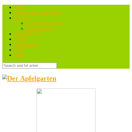
Bilder
Post aus dem Apfelgarten
Rezepte
Gesundheitsrezepte
BLW-Rezepte
Haushaltstipps
Videos
Freizeitideen
Links
Shop